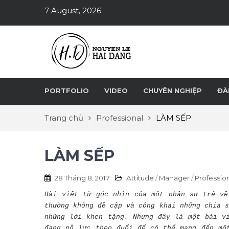
7 August, 2026
PORTFOLIO
VIDEO
CHUYÊN NGHIỆP
ĐÀ
Trang chủ
Professional
LÀM SẾP
LÀM SẾP
28 Tháng 8, 2017
Attitude
/
Manager
/
Professio
Bài viết từ góc nhìn của một nhân sự trẻ về
thường không đề cập và công khai những chia s
những lời khen tặng. Nhưng đây là một bài v
đang nỗ lực theo đuổi để có thể mang đến mộ