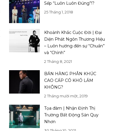
Sếp “Luôn Luôn Đúng”!?
i
t
25 Tháng 1, 2018
i
Khoảnh Khắc Cuộc Đời | Đại
à
Diện Phát Ngôn Thương Hiệu
– Luôn hướng đến sự “Chuẩn”
và “Chỉnh”
2 Tháng 8, 2021
BÁN HÀNG PHÂN KHÚC
CAO CẤP CÓ KHÓ LẮM
KHÔNG?
2 Tháng mười một, 2019
Tọa đàm | Nhận Định Thị
Trường Bất Động Sản Quy
Nhơn
30 Tháng 10, 2021