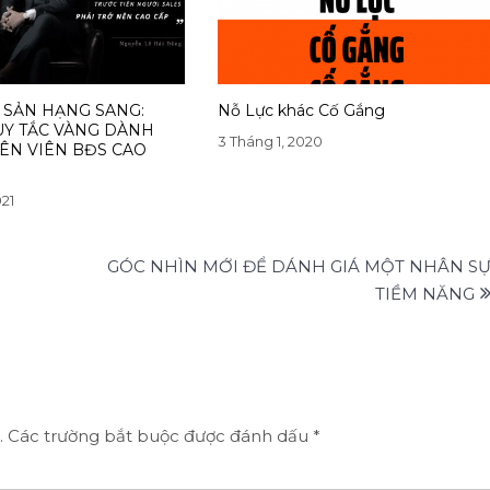
 SẢN HẠNG SANG:
Nỗ Lực khác Cố Gắng
Y TẮC VÀNG DÀNH
3 Tháng 1, 2020
ÊN VIÊN BĐS CAO
021
GÓC NHÌN MỚI ĐỂ DÁNH GIÁ MỘT NHÂN S
TIỀM NĂNG
.
Các trường bắt buộc được đánh dấu
*