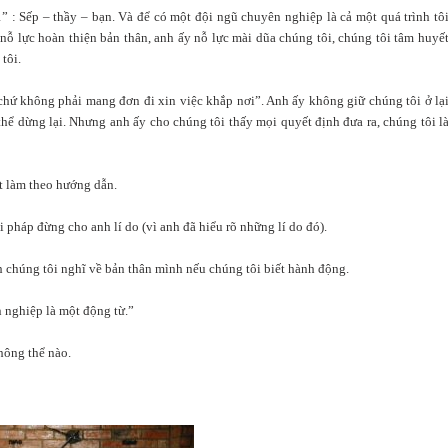
1” : Sếp – thầy – bạn. Và để có một đội ngũ chuyên nghiệp là cả một quá trình tô
nỗ lực hoàn thiện bản thân, anh ấy nỗ lực mài dũa chúng tôi, chúng tôi tâm huyế
tôi.
hứ không phải mang đơn đi xin việc khắp nơi”. Anh ấy không giữ chúng tôi ở lạ
thể dừng lại. Nhưng anh ấy cho chúng tôi thấy mọi quyết định đưa ra, chúng tôi l
ết làm theo hướng dẫn.
 pháp đừng cho anh lí do (vì anh đã hiểu rõ những lí do đó).
h chúng tôi nghĩ về bản thân mình nếu chúng tôi biết hành động.
 nghiệp là một động từ.”
hông thể nào.