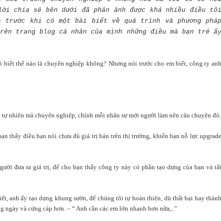
lời chia sẻ bên dưới đã phản ảnh được khá nhiều điều tô
à trước khi có một bài biết về quá trình và phương phá
rên trang blog cá nhân của mình những điều mà bạn trẻ ấ
biết thế nào là chuyên nghiệp không? Nhưng nói trước cho em biết, công ty an
?
g tự nhiên mà chuyên nghiệp, chính mỗi nhân sự mới người làm nên câu chuyện đó.
bạn thấy điều bạn nói chưa đủ giá trị bán trên thị trường, khiến bạn nỗ lực upgrad
ười đưa ra giá trị, để cho bạn thấy công ty này có phần tạo dựng của bạn và tấ
t, anh ấy tạo dựng khung sườn, để chúng tôi tự hoàn thiện, dù thất bại hay thàn
g ngày và cứng cáp hơn. – “ Anh cần các em lớn nhanh hơn nữa,..”