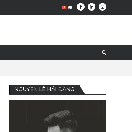
NGUYỄN LÊ HẢI ĐĂNG
i
à
i
i