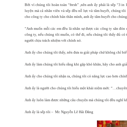
Bởi vì chúng tôi hoàn toàn “fresh” ,nên anh ấy phải là sếp “3 in 
luyện mà cả nhân viên và sếp đều nỗ lực và tâm huyết, chúng tôi 
cho công ty cho chính bản thân mình, anh ấy tâm huyết cho chúng 
“Anh muốn mỗi các em đều là nhân sự được các công ty săn đón c
công ty, nếu chúng tôi muốn, có thể đi, nếu chúng tôi thấy đủ có 
người chịu trách nhiệm với chính nó.
Anh ấy cho chúng tôi thấy, nên đưa ra giải pháp chứ không chỉ bi
Anh ấy làm chúng tôi hiểu rằng khi gặp khó khăn, hãy cho anh giải
Anh ấy cho chúng tôi nhận ra, chúng tôi có năng lực cao hơn chín
Anh ấy là người cho chúng tôi hiểu một khái niệm mới: “…chuyên
Anh ấy luôn làm được những câu chuyện mà chúng tôi đều nghĩ k
Anh ấy là sếp tôi – Mr. Nguyễn Lê Hải Đăng