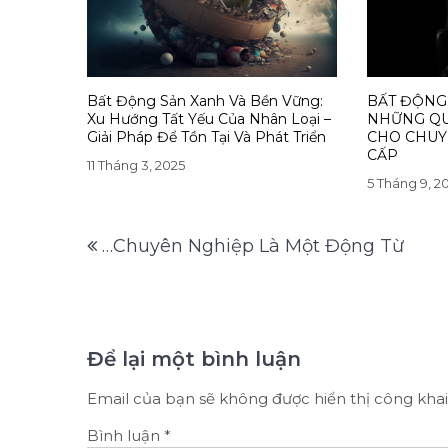
Bất Động Sản Xanh Và Bền Vững:
BẤT ĐỘNG
Xu Hướng Tất Yếu Của Nhân Loại –
NHỮNG QU
Giải Pháp Để Tồn Tại Và Phát Triển
CHO CHUY
CẤP
11 Tháng 3, 2025
5 Tháng 9, 2
Điều
…Chuyên Nghiệp Là Một Động Từ
hướng
bài
viết
Để lại một bình luận
Email của bạn sẽ không được hiển thị công khai
Bình luận
*