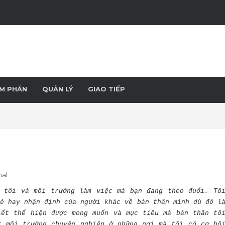
M PHÁN
QUẢN LÝ
GIAO TIẾP
nal
 tôi và môi trường làm việc mà bạn đang theo đuổi. Tô
ẻ hay nhận định của người khác về bản thân mình dù đó l
iết thể hiện được mong muốn và mục tiêu mà bản thân tô
t môi trường chuyên nghiệp ở những nơi mà tôi có cơ hộ