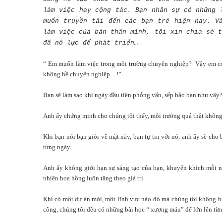
làm việc hay cộng tác. Bạn nhân sự có những 
muốn truyền tải đến các bạn trẻ hiện nay. V
làm việc của bản thân mình, tôi xin chia sẻ t
đã nỗ lực để phát triển…
“ Em muốn làm việc trong môi trường chuyên nghiệp? Vậy em có 
không hề chuyên nghiệp…!”
Bạn sẽ làm sao khi ngày đầu tiên phỏng vấn, sếp bảo bạn như vậy
Anh ấy chứng minh cho chúng tôi thấy, môi trường quả thật khôn
Khi bạn nói bạn giỏi về mặt này, bạn tự tin với nó, anh ấy sẽ cho 
từng ngày.
Anh ấy không giới hạn sự sáng tạo của bạn, khuyến khích mỗi ng
nhiên hoa hồng luôn tăng theo giá trị.
Khi có một dự án mới, một lĩnh vực nào đó mà chúng tôi không biế
công, chúng tôi đều có những bài học “ xương máu” để lớn lên từn