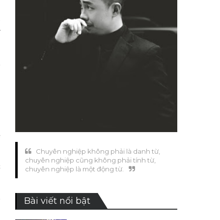
i
p
y
h
e
Chuyên nghiệp không phải là danh từ,
chuyên nghiệp cũng không phải tính từ,
t
chuyên nghiệp là một động từ.
h
Bài viết nổi bật