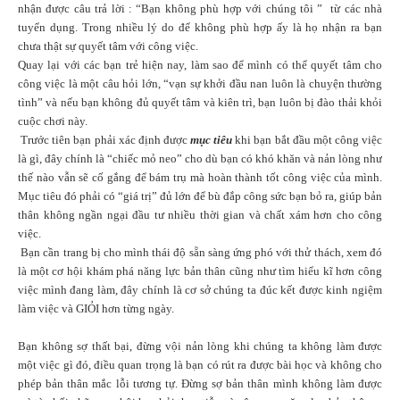
nhận được câu trả lời : “Bạn không phù hợp với chúng tôi ” từ các nhà
tuyển dụng. Trong nhiều lý do để không phù hợp ấy là họ nhận ra bạn
chưa thật sự quyết tâm với công việc.
Quay lại với các bạn trẻ hiện nay, làm sao để mình có thể quyết tâm cho
công việc là một câu hỏi lớn, “vạn sự khởi đầu nan luôn là chuyện thường
tình” và nếu bạn không đủ quyết tâm và kiên trì, bạn luôn bị đào thải khỏi
cuộc chơi này.
Trước tiên bạn phải xác định được
mục tiêu
khi bạn bắt đầu một công việc
là gì, đây chính là “chiếc mỏ neo” cho dù bạn có khó khăn và nản lòng như
thế nào vẫn sẽ cố gắng để bám trụ mà hoàn thành tốt công việc của mình.
Mục tiêu đó phải có “giá trị” đủ lớn để bù đắp công sức bạn bỏ ra, giúp bản
thân không ngần ngại đầu tư nhiều thời gian và chất xám hơn cho công
việc.
Bạn cần trang bị cho mình thái độ sẵn sàng ứng phó với thử thách, xem đó
là một cơ hội khám phá năng lực bản thân cũng như tìm hiểu kĩ hơn công
việc mình đang làm, đây chính là cơ sở chúng ta đúc kết được kinh ngiệm
làm việc và GIỎI hơn từng ngày.
Bạn không sợ thất bại, đừng vội nản lòng khi chúng ta không làm được
một việc gì đó, điều quan trọng là bạn có rút ra được bài học và không cho
phép bản thân mắc lỗi tương tự. Đừng sợ bản thân mình không làm được