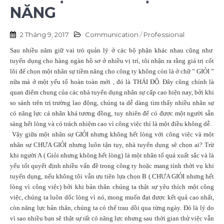
NĂNG
2 Tháng 9, 2017
Communication
/
Professional
Sau nhiều năm giữ vai trò quản lý ở các bộ phận khác nhau cũng như
tuyển dụng cho hàng ngàn hồ sơ ở nhiều vị trí, tôi nhận ra rằng giá trị cốt
lõi để chọn một nhân sự tiềm năng cho công ty không còn là ở chữ ” GIỎI ”
nữa mà ở một yếu tố hoàn toàn mới , đó là THÁI ĐỘ. Đây cũng chính là
quan điểm chung của các nhà tuyển dụng nhân sự cấp cao hiện nay, bởi khi
so sánh trên trị trường lao động, chúng ta dễ dàng tìm thấy nhiều nhân sự
có năng lực cá nhân khá tương đồng, tuy nhiên để có được một người sẵn
sàng hết lòng và có trách nhiệm cao vì công việc thì là một điều không dễ.
Vậy giữa một nhân sự GIỎI nhưng không hết lòng với công việc và một
nhân sự CHƯA GIỎI nhưng luôn tận tụy, nhà tuyển dụng sẽ chọn ai? Trừ
khi người A ( Giỏi nhưng không hết lòng) là một nhân tố quá xuất sắc và là
yếu tốt quyết định nhiều vấn đề trong công ty hoặc mang tính thời vụ khi
tuyển dụng, nếu không tôi vẫn ưu tiên lựa chọn B ( CHƯA GIỎI nhưng hết
lòng vì công việc) bởi khi bản thân chúng ta thật sự yêu thích một công
việc, chúng ta luôn dốc lòng vì nó, mong muốn đạt được kết quả cao nhất,
còn năng lực bản thân, chúng ta có thể trau dồi qua từng ngày. Đó là lý do
vì sao nhiều bạn sẽ thật sự rất có năng lực nhưng sau thời gian thử việc vẫn