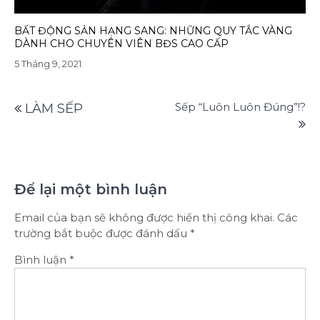
BẤT ĐỘNG SẢN HẠNG SANG: NHỮNG QUY TẮC VÀNG
DÀNH CHO CHUYÊN VIÊN BĐS CAO CẤP
5 Tháng 9, 2021
Điều
Sếp “Luôn Luôn Đúng”!?
LÀM SẾP
hướng
bài
viết
Để lại một bình luận
Email của bạn sẽ không được hiển thị công khai.
Các
trường bắt buộc được đánh dấu
*
Bình luận
*