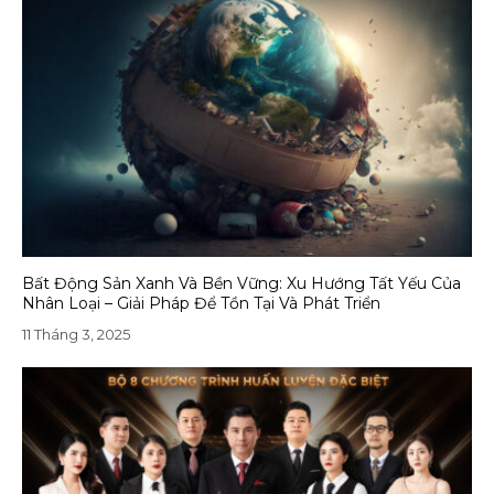
Bất Động Sản Xanh Và Bền Vững: Xu Hướng Tất Yếu Của
Nhân Loại – Giải Pháp Để Tồn Tại Và Phát Triển
11 Tháng 3, 2025