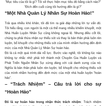
“Mục tiêu của tôi là gì? Tôi sẽ thực hiện mục tiêu đó bằng cách nào?”
“Đích đến cuối cùng tôi hướng đến là gì?”
“Một Nhà Quản Lý Nhân Sự Hoàn Hảo!”
Trải qua nhiều khó khăn, tôi đã tìm ra giải đáp những lời tự vấn đó.
Tôi hiểu rằng, con người là một cá thể mang nhiều khiếm khuyết, một
Nhà Huấn Luyện Nhân Sự cũng không ngoại lệ. Nhưng điều cốt lõi,
chúng ta phải thừa nhận sự thiếu sót và thay là bản thân phải luôn rèn
luyện, bổ khuyết cho những thiếu sót của mình nhằm hướng đến định
mức của một Nhà Quản Lý Nhân Sự hoàn hảo.
Đó là cả một quá trình dài nỗ lực. Bước vào nghề, tôi không lúc nào
không tự nhắc nhở phải trở thành một Chuyên Gia Huấn Luyện và
Phát Triển Nguồn Nhân Sự xứng đáng với cái danh xưng của nó.
Nghĩa là bản thân phải luôn rèn luyện, bổ khuyết cho những thiếu sót
của mình nhằm hướng đến định mức của một nhà huấn luyện “hoàn
hảo”.
– “Trách Nhiệm” – Câu trả lời cho sự
“Hoàn Hảo”
Đó là sự hoàn hảo trong nhận thức trách nhiệm
:
Trách nhiệm