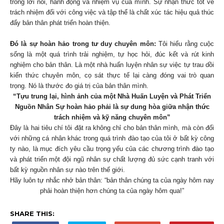
trong lời nói, hành động và nhiệm vụ của mình. Sự nhận thức tốt về
trách nhiệm đối với công việc và tập thể là chất xúc tác hiệu quả thúc
đẩy bản thân phát triển hoàn thiện.
Đó là sự hoàn hảo trong tư duy chuyên môn:
Tôi hiểu rằng cuộc
sống là một quá trình trải nghiệm, tự học hỏi, đúc kết và rút kinh
nghiệm cho bản thân. Là một nhà huấn luyện nhân sự việc tự trau dồi
kiến thức chuyên môn, cọ sát thực tế lại càng đóng vai trò quan
trọng. Nó là thước đo giá trị của bản thân mình.
“Tựu trung lại, hình ảnh của một Nhà Huấn Luyện và Phát Triển
Nguồn Nhân Sự hoàn hảo phải là sự dung hòa giữa nhận thức
trách nhiệm và kỹ năng chuyên môn”
Đây là hai tiêu chí tôi đặt ra không chỉ cho bản thân mình, mà còn đối
với những cá nhân khác trong quá trình đào tạo của tôi ở bất kỳ công
ty nào, là mục đích yêu cầu trọng yếu của các chương trình đào tạo
và phát triển một đội ngũ nhân sự chất lượng đủ sức cạnh tranh với
bất kỳ nguồn nhân sự nào trên thế giới.
Hãy luôn tự nhắc nhở bản thân: “bản thân chúng ta của ngày hôm nay
phải hoàn thiện hơn chúng ta của ngày hôm qua!”
SHARE THIS: