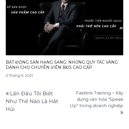
BẤT ĐỘNG SẢN HẠNG SANG: NHỮNG QUY TẮC VÀNG
DÀNH CHO CHUYÊN VIÊN BĐS CAO CẤP
5 Tháng 9, 2021
Điều
Fastlink Training – Xây
Lần Đầu Tôi Biết
hướng
dựng văn hóa “Speak
Như Thế Nào Là Hắt
Up” trong doanh nghiệp
bài
Hủi
viết