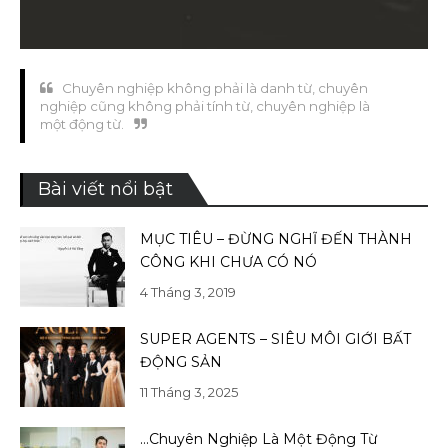
Chuyên nghiệp không phải là danh từ, chuyên
nghiệp cũng không phải tính từ, chuyên nghiệp là
một động từ.
Bài viết nổi bật
MỤC TIÊU – ĐỪNG NGHĨ ĐẾN THÀNH
CÔNG KHI CHƯA CÓ NÓ
4 Tháng 3, 2019
SUPER AGENTS – SIÊU MÔI GIỚI BẤT
ĐỘNG SẢN
11 Tháng 3, 2025
…Chuyên Nghiệp Là Một Động Từ